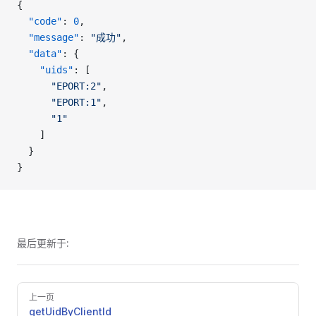
{
  "code"
: 
0
,
  "message"
: 
"成功"
,
  "data"
: {
    "uids"
: [
      "EPORT:2"
,
      "EPORT:1"
,
      "1"
    ]
  }
}
最后更新于:
Pager
上一页
getUidByClientId