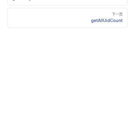
下一页
getAllUidCount