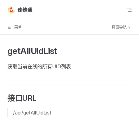
Skip to content
速维通
菜单
页面导航
getAllUidList
获取当前在线的所有UID列表
接口URL
/api/getAllUidList